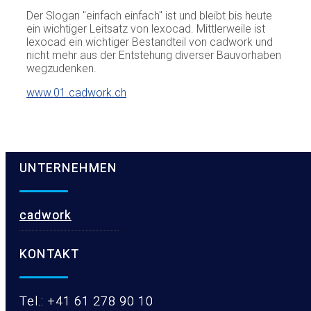
Der Slogan "einfach einfach" ist und bleibt bis heute
ein wichtiger Leitsatz von lexocad. Mittlerweile ist
lexocad ein wichtiger Bestandteil von cadwork und
nicht mehr aus der Entstehung diverser Bauvorhaben
wegzudenken.
www.01.cadwork.ch
UNTERNEHMEN
cadwork
KONTAKT
Tel.: +41 61 278 90 10