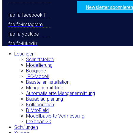
Newsletter abonnieren
fab fa-facebook-f
fab fa-instagram
fab fa-youtube
fab fa-linkedin
Lösungen
Schnittstellen
Modellierung
Baugrube
IFC-Modell
Baustelleninstallation
Mengenermittlung
Automatisierte Mengenermittlung
Bauablaufplanung
Kollaboration
BIMtoField
Modellbasierte Vermessung
Lexocad 2D
Schulungen
Support