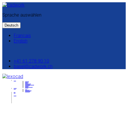
Sprache auswählen
Deutsch
Français
English
+41 61 278 90 10
basel@cadwork.ch
Lösungen
Schnittstellen
Modellierung
Baugrube
IFC-Modell
Baustelleninstallation
Mengenermittlung
Automatisierte Mengenermittlung
Bauablaufplanung
Kollaboration
BIMtoField
Modellbasierte Vermessung
Lexocad 2D
Schulungen
Support
Kontakt
Studentenversion
Systemvoraussetzungen
Manual & Tutorials
Setup Download
News
Preise
Testlizenz
Unternehmen