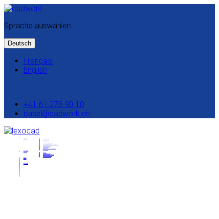
Sprache auswählen
Deutsch
Français
English
+41 61 278 90 10
basel@cadwork.ch
Lösungen
Schnittstellen
Modellierung
Baugrube
IFC-Modell
Baustelleninstallation
Mengenermittlung
Automatisierte Mengenermittlung
Bauablaufplanung
Kollaboration
BIMtoField
Modellbasierte Vermessung
Lexocad 2D
Schulungen
Support
Kontakt
Studentenversion
Systemvoraussetzungen
Manual & Tutorials
Setup Download
News
Preise
Testlizenz
Eine einfache 3D